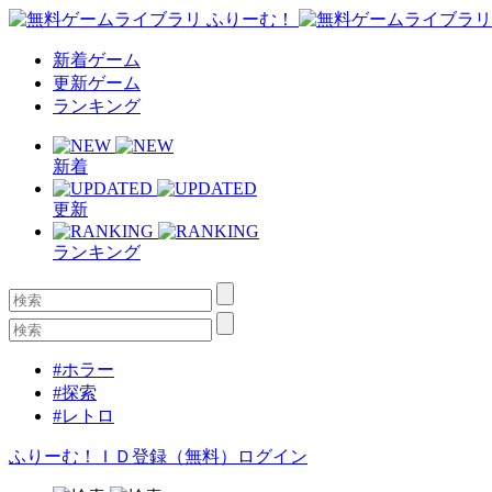
新着ゲーム
更新ゲーム
ランキング
新着
更新
ランキング
#ホラー
#探索
#レトロ
ふりーむ！ＩＤ登録（無料）
ログイン