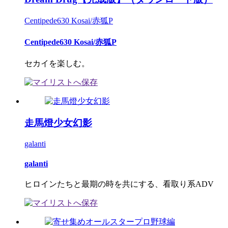
Centipede630 Kosai/赤狐P
Centipede630 Kosai/赤狐P
セカイを楽しむ。
走馬燈少女幻影
galanti
galanti
ヒロインたちと最期の時を共にする、看取り系ADV