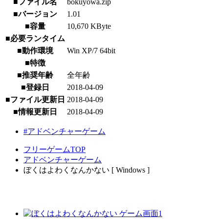
■ファイル名
bokuyowa.zip
■バージョン
1.01
■容量
10,670 KByte
■必要ランタイム
■動作環境
Win XP/7 64bit
■特徴
■推奨年齢
全年齢
■登録日
2018-04-09
■ファイル更新日
2018-04-09
■情報更新日
2018-04-09
#アドベンチャーゲーム
フリーゲームTOP
アドベンチャーゲーム
ぼくはよわくなんかない [ Windows ]