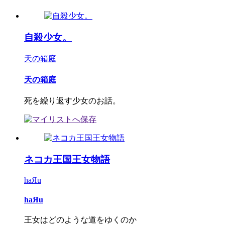
自殺少女。
天の箱庭
天の箱庭
死を繰り返す少女のお話。
ネコカ王国王女物語
haЯu
haЯu
王女はどのような道をゆくのか