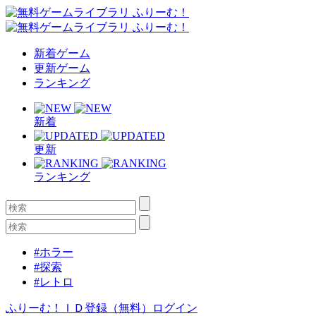
新着ゲーム
更新ゲーム
ランキング
新着
更新
ランキング
#ホラー
#探索
#レトロ
ふりーむ！ＩＤ登録（無料）
ログイン