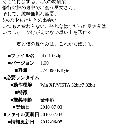
そこで再会する、3人の幼馴染。
修行の旅の途中で出会う巫女さん。
そして、純粋無垢な幽霊。
5人の少女たちとの出会い。
いつもと変わらない、平凡なはずだった夏休みは、
いつしか、かけがえのない思い出を形作る。
―――君と僕の夏休みは、これから始まる。
■ファイル名
bknt1.0.zip
■バージョン
1.00
■容量
274,390 KByte
■必要ランタイム
■動作環境
Win XP/VISTA 32bit/7 32bit
■特徴
■推奨年齢
全年齢
■登録日
2010-07-03
■ファイル更新日
2010-07-03
■情報更新日
2012-06-05