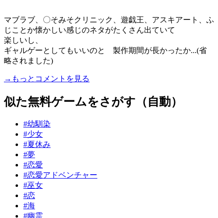
マブラブ、〇そみそクリニック、遊戯王、アスキアート、ふ
じことか懐かしい感じのネタがたくさん出ていて
楽しいし、
ギャルゲーとしてもいいのと 製作期間が長かったか...(省
略されました)
→もっとコメントを見る
似た無料ゲームをさがす（自動）
#幼馴染
#少女
#夏休み
#夢
#恋愛
#恋愛アドベンチャー
#巫女
#恋
#海
#幽霊