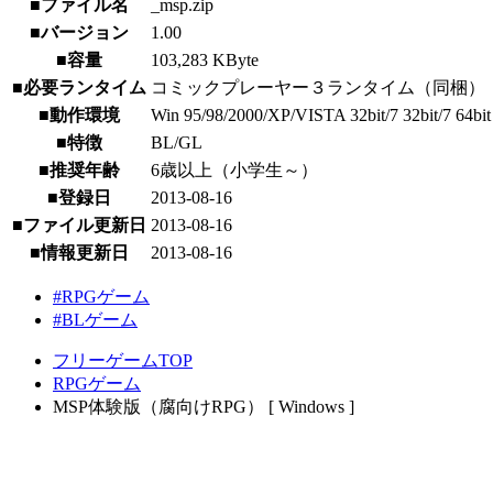
■ファイル名
_msp.zip
■バージョン
1.00
■容量
103,283 KByte
■必要ランタイム
コミックプレーヤー３ランタイム（同梱）
■動作環境
Win 95/98/2000/XP/VISTA 32bit/7 32bit/7 64bit
■特徴
BL/GL
■推奨年齢
6歳以上（小学生～）
■登録日
2013-08-16
■ファイル更新日
2013-08-16
■情報更新日
2013-08-16
#RPGゲーム
#BLゲーム
フリーゲームTOP
RPGゲーム
MSP体験版（腐向けRPG） [ Windows ]