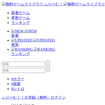
新着ゲーム
更新ゲーム
ランキング
新着
更新
ランキング
#ホラー
#探索
#レトロ
ふりーむ！ＩＤ登録（無料）
ログイン