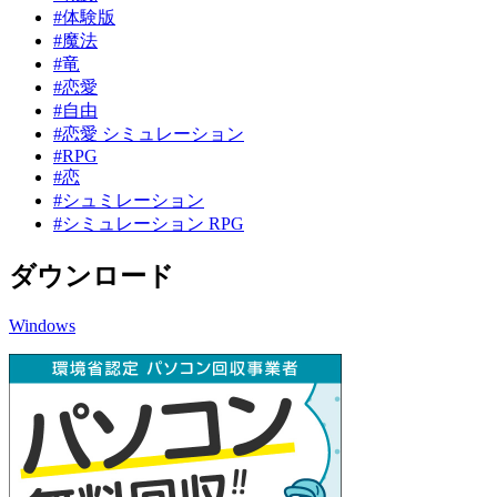
#体験版
#魔法
#竜
#恋愛
#自由
#恋愛 シミュレーション
#RPG
#恋
#シュミレーション
#シミュレーション RPG
ダウンロード
Windows