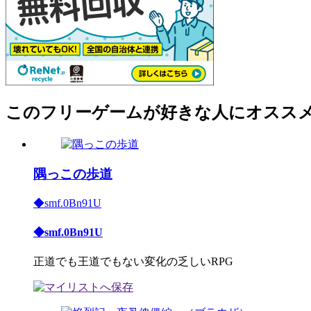
このフリーゲームが好きな人にオスス
隅っこの歩道
◆smf.0Bn91U
◆smf.0Bn91U
正道でも王道でもない変化の乏しいRPG