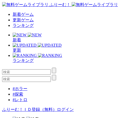
新着ゲーム
更新ゲーム
ランキング
新着
更新
ランキング
#ホラー
#探索
#レトロ
ふりーむ！ＩＤ登録（無料）
ログイン