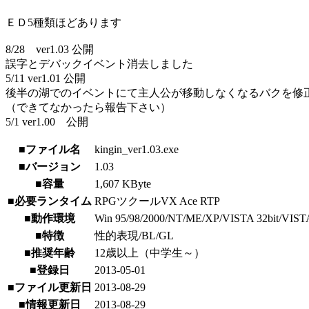
ＥＤ5種類ほどあります
8/28 ver1.03 公開
誤字とデバックイベント消去しました
5/11 ver1.01 公開
後半の湖でのイベントにて主人公が移動しなくなるバクを修
（できてなかったら報告下さい）
5/1 ver1.00 公開
■ファイル名
kingin_ver1.03.exe
■バージョン
1.03
■容量
1,607 KByte
■必要ランタイム
RPGツクールVX Ace RTP
■動作環境
Win 95/98/2000/NT/ME/XP/VISTA 32bit/VISTA 64
■特徴
性的表現/BL/GL
■推奨年齢
12歳以上（中学生～）
■登録日
2013-05-01
■ファイル更新日
2013-08-29
■情報更新日
2013-08-29