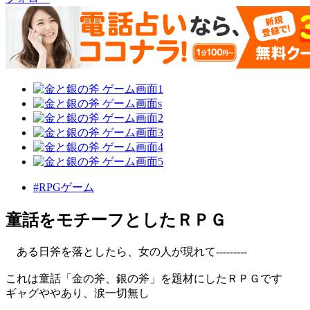
#RPGゲーム
童話をモチーフとしたＲＰＧ
ある日斧を落としたら、女の人が現れて---------
これは童話「金の斧、銀の斧」を題材にしたＲＰＧです
ギャグややあり、涙一切無し