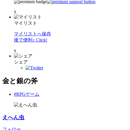
x
マイリスト
マイリストへ保存
後で便利♪ Click!
x
シェア
金と銀の斧
#RPGゲーム
えへん虫
フォロー