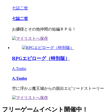
七誌二世
七誌二世
お嬢様とその他仲間の短編ＲＰＧ！
RPGエピローグ（特別版）
A.Tonbo
A.Tonbo
空に浮かぶ魔王城からの脱出エピソードストーリー
フリーゲームイベント開催中！