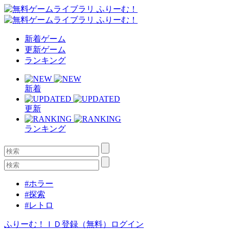
新着ゲーム
更新ゲーム
ランキング
新着
更新
ランキング
#ホラー
#探索
#レトロ
ふりーむ！ＩＤ登録（無料）
ログイン