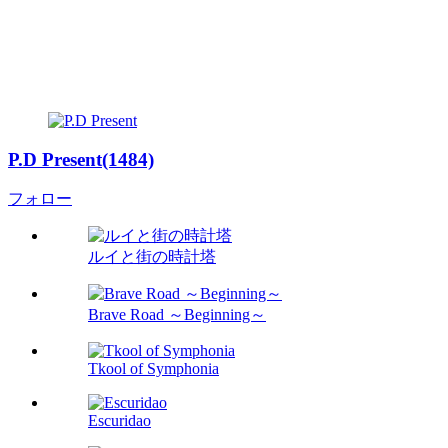
P.D Present(1484)
フォロー
ルイと街の時計塔
Brave Road ～Beginning～
Tkool of Symphonia
Escuridao