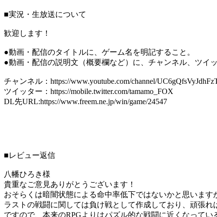
■実況・生放送について
歓迎します！
●動画・配信のタイトルに、ゲーム名を明記すること。
●動画・配信の説明文（概要欄など）に、チャンネル、ツイッ
チャンネル：https://www.youtube.com/channel/UC6gQfsVyJdhFzT-
ツイッター：https://mobile.twitter.com/tamamo_FOX
DL先URL:https://www.freem.ne.jp/win/game/24547
■レビュー返信
八幡ひろき様
貴重なご意見ありがとうございます！
おそらくは暗闇状態による命中率低下ではないかと思いますが
ラストの戦闘に関しては負け戦として作成しており、頑張れ
ですので、本来のRPGよりはパズル的な戦闘に近くなってい