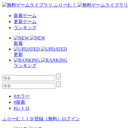
新着ゲーム
更新ゲーム
ランキング
新着
更新
ランキング
#ホラー
#探索
#レトロ
ふりーむ！ＩＤ登録（無料）
ログイン