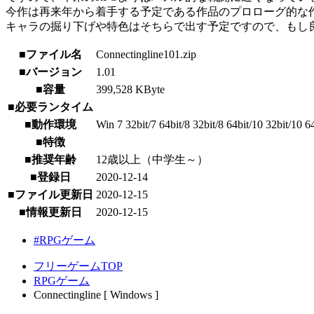
今作は再来年から着手する予定である作品のプロローグ的な
キャラの掘り下げや特色はそちらで出す予定ですので、もし
■ファイル名
Connectingline101.zip
■バージョン
1.01
■容量
399,528 KByte
■必要ランタイム
■動作環境
Win 7 32bit/7 64bit/8 32bit/8 64bit/10 32bit/10 6
■特徴
■推奨年齢
12歳以上（中学生～）
■登録日
2020-12-14
■ファイル更新日
2020-12-15
■情報更新日
2020-12-15
#RPGゲーム
フリーゲームTOP
RPGゲーム
Connectingline [ Windows ]