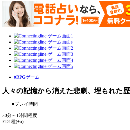
#RPGゲーム
人々の記憶から消えた悲劇、埋もれた歴
■プレイ時間
30分～1時間程度
ED1種(+α)