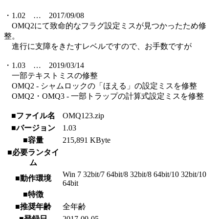
・1.02 … 2017/09/08
OMQ2にて致命的なフラグ設定ミスが見つかったため修
整。
進行に支障をきたすレベルですので、お手数ですが
・1.03 … 2019/03/14
一部テキストミスの修整
OMQ2 - シャムロックの「ほえる」の設定ミスを修整
OMQ2・OMQ3 - 一部トラップの計算式設定ミスを修整
■ファイル名
OMQ123.zip
■バージョン
1.03
■容量
215,891 KByte
■必要ランタイ
ム
Win 7 32bit/7 64bit/8 32bit/8 64bit/10 32bit/10
■動作環境
64bit
■特徴
■推奨年齢
全年齢
■登録日
2017-09-05