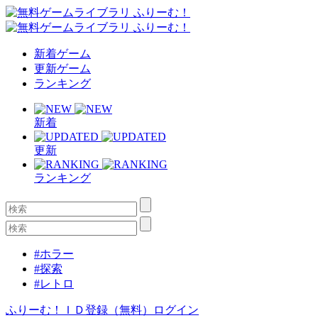
新着ゲーム
更新ゲーム
ランキング
新着
更新
ランキング
#ホラー
#探索
#レトロ
ふりーむ！ＩＤ登録（無料）
ログイン