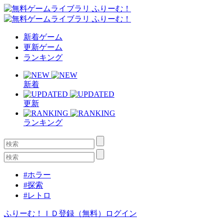
新着ゲーム
更新ゲーム
ランキング
新着
更新
ランキング
#ホラー
#探索
#レトロ
ふりーむ！ＩＤ登録（無料）
ログイン