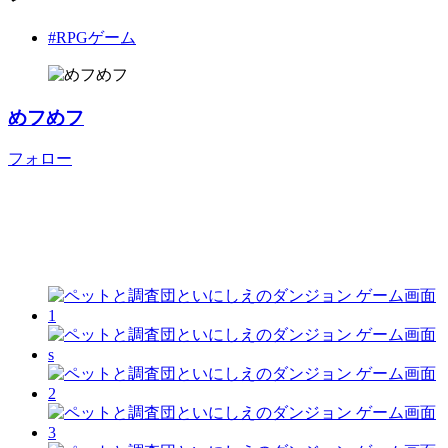
#RPGゲーム
めフめフ
フォロー