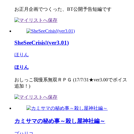
お正月企画でつくった、BT公開予告短編です
SheSeeCrisis!(ver3.01)
ほりん
ほりん
おしっこ我慢系無双ＲＰＧ (17/7/31★ver3.00でボイス
追加！)
カミサマの秘め事～殺し屋神社編～
プハリコ