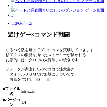
#RPGゲーム
避けゲー×コマンド戦闘
なるべく敵を避けてダンジョンを突破していきます
移民２世の復讐を描いたストーリーが描かれる
お話的には「タロウの大冒険」の続きです
※データが家出したのでココで注意書き
タイトルＢＧＭだけ無駄にデカいです
お気を付けて m( _ _)m
■ファイル
inisie.zip
名
■バージョ
1.4
ン