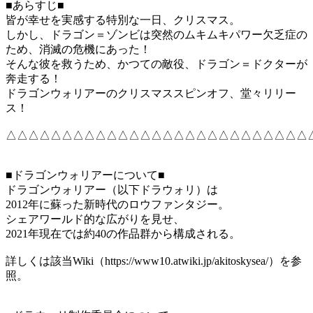
■あらすじ■
皆が幸せを実感する特別な一日、クリスマス。
しかし、ドラゴン＝ゾンビは突然のムキムキパワー欠乏症の
ため、消滅の危機にあった！
そんな彼を救うため、かつての敵役、ドラゴン＝ドクターが
奔走する！
ドラゴンウォリアーのクリスマススピンオフ、堂々リリー
ス！
△△△△△△△△△△△△△△△△△△△△△△△△△△△
■ドラゴンウォリアーについて■
ドラゴンウォリアー（以下ドラウォリ）は
2012年に蘇った新時代のロウファンタジー。
シェアワールド的な広がりを見せ、
2021年現在では約40の作品群から構成される。
詳しくは該当Wiki（https://www10.atwiki.jp/akitoskysea/）を参
照。