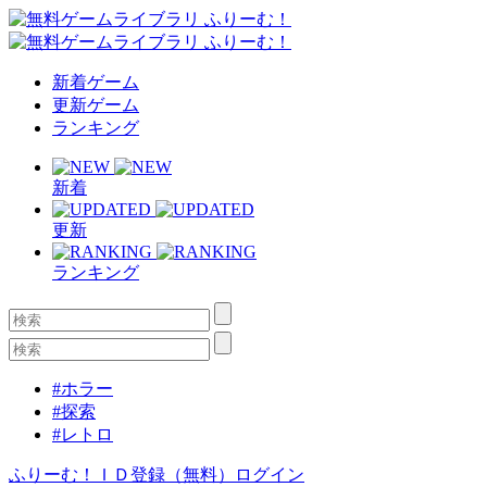
新着ゲーム
更新ゲーム
ランキング
新着
更新
ランキング
#ホラー
#探索
#レトロ
ふりーむ！ＩＤ登録（無料）
ログイン