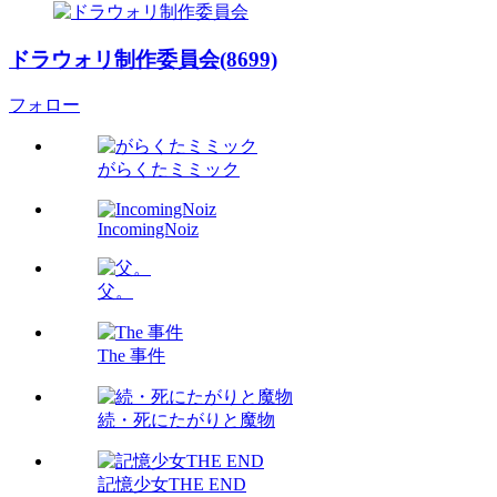
ドラウォリ制作委員会(8699)
フォロー
がらくたミミック
IncomingNoiz
父。
The 事件
続・死にたがりと魔物
記憶少女THE END