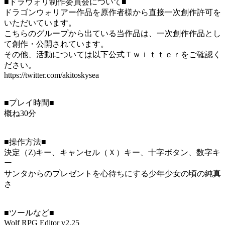
■ドラウォリ制作委員会について■
ドラゴンウォリアー作品を原作者様から直接一次創作許可を
いただいています。
こちらのグループから出ている当作品は、一次創作作品とし
て創作・公開されています。
その他、活動については以下公式Ｔｗｉｔｔｅｒをご確認く
ださい。
https://twitter.com/akitoskysea
■プレイ時間■
概ね30分
■操作方法■
決定（Z)キー、キャンセル（Ｘ）キー、十字ボタン、数字キ
ー
サンタからのプレゼントを心待ちにする少年少女の頃の純真
さ
■ツールなど■
Wolf RPG Editor v2.25