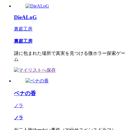
DieALoG
裏庭工房
裏庭工房
謎に包まれた場所で真実を見つける微ホラー探索ゲー
ム
ベナの香
ノラ
ノラ
女二人旅ゆーかい事件（20分サスペンスドラマ）