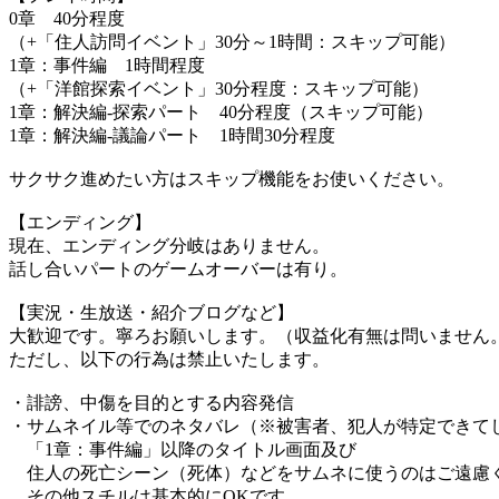
0章 40分程度
（+「住人訪問イベント」30分～1時間：スキップ可能）
1章：事件編 1時間程度
（+「洋館探索イベント」30分程度：スキップ可能）
1章：解決編-探索パート 40分程度（スキップ可能）
1章：解決編-議論パート 1時間30分程度
サクサク進めたい方はスキップ機能をお使いください。
【エンディング】
現在、エンディング分岐はありません。
話し合いパートのゲームオーバーは有り。
【実況・生放送・紹介ブログなど】
大歓迎です。寧ろお願いします。（収益化有無は問いません
ただし、以下の行為は禁止いたします。
・誹謗、中傷を目的とする内容発信
・サムネイル等でのネタバレ（※被害者、犯人が特定できて
「1章：事件編」以降のタイトル画面及び
住人の死亡シーン（死体）などをサムネに使うのはご遠慮
その他スチルは基本的にOKです。