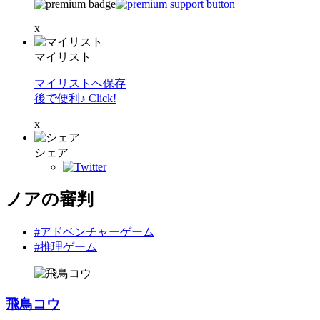
x
マイリスト
マイリストへ保存
後で便利♪ Click!
x
シェア
ノアの審判
#アドベンチャーゲーム
#推理ゲーム
飛鳥コウ