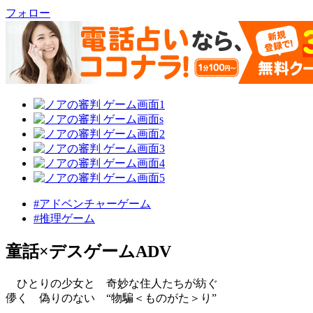
フォロー
#アドベンチャーゲーム
#推理ゲーム
童話×デスゲームADV
ひとりの少女と 奇妙な住人たちが紡ぐ
儚く 偽りのない “物騙＜ものがた＞り”