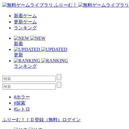
新着ゲーム
更新ゲーム
ランキング
新着
更新
ランキング
#ホラー
#探索
#レトロ
ふりーむ！ＩＤ登録（無料）
ログイン