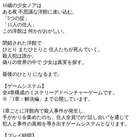
10歳の少女ノアは
ある夜 不思議な洋館に迷い込む。
「5つの掟」
「11人の住人」
この洋館は 何かがおかしい。
閉鎖された洋館で
ひとり またひとりと 住人たちが死んでいく。
殺人犯は誰か。
偽りの世界の中で 少女は真実を探す。
最後のひとり になるまで。
【ゲームシステム】
全4章構成のミステリーアドベンチャーゲームです。
※「1章：解決編」まで公開しています。
1章ごとに洋館内で殺人事件が発生し、
手がかりを集めたのち、住人全員での“話し合い”を通じて
犯人と事件の真相を導き出すゲームシステムとなります。
【プレイ時間】