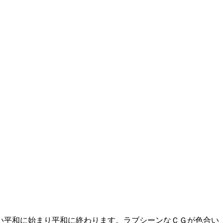
い平和に始まり平和に終わります。ラブシーンなＣＧが色合い