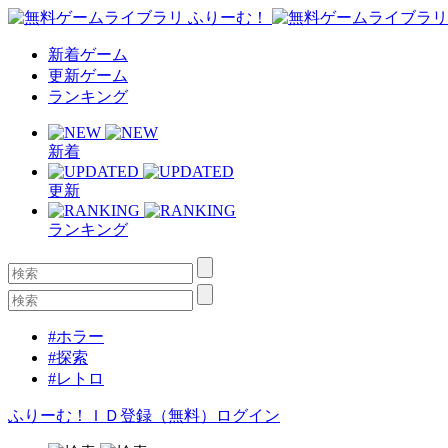
新着ゲーム
更新ゲーム
ランキング
新着
更新
ランキング
#ホラー
#探索
#レトロ
ふりーむ！ＩＤ登録（無料）
ログイン