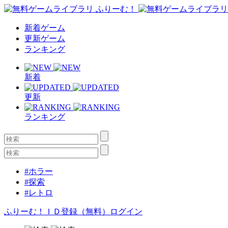
新着ゲーム
更新ゲーム
ランキング
新着
更新
ランキング
#ホラー
#探索
#レトロ
ふりーむ！ＩＤ登録（無料）
ログイン