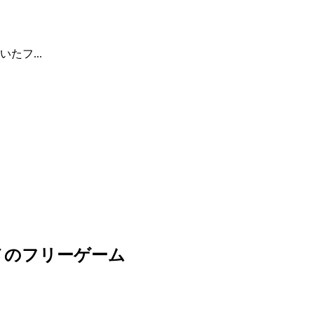
たフ...
メのフリーゲーム