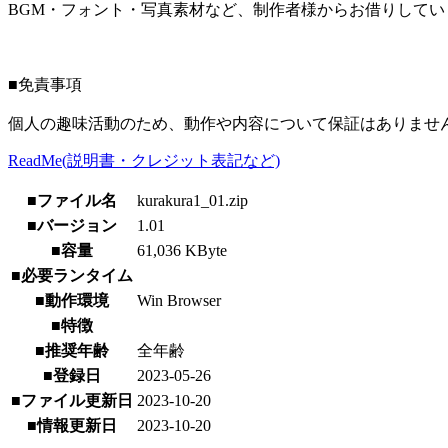
BGM・フォント・写真素材など、制作者様からお借りして
■免責事項
個人の趣味活動のため、動作や内容について保証はありませ
ReadMe(説明書・クレジット表記など)
■ファイル名
kurakura1_01.zip
■バージョン
1.01
■容量
61,036 KByte
■必要ランタイム
■動作環境
Win Browser
■特徴
■推奨年齢
全年齢
■登録日
2023-05-26
■ファイル更新日
2023-10-20
■情報更新日
2023-10-20