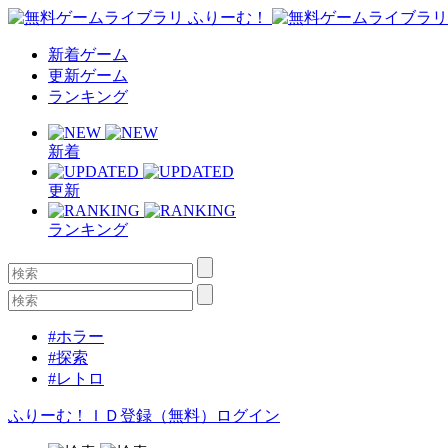
新着ゲーム
更新ゲーム
ランキング
新着
更新
ランキング
#ホラー
#探索
#レトロ
ふりーむ！ＩＤ登録（無料）
ログイン