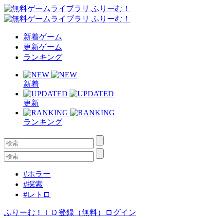
新着ゲーム
更新ゲーム
ランキング
新着
更新
ランキング
#ホラー
#探索
#レトロ
ふりーむ！ＩＤ登録（無料）
ログイン