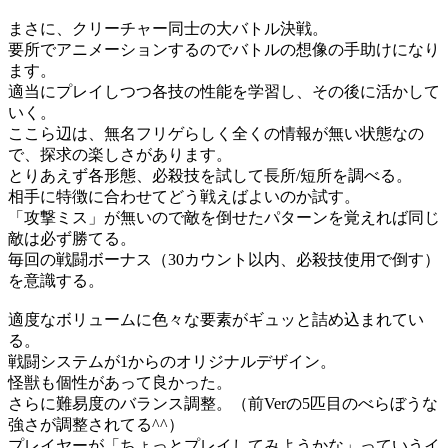
まさに、クリーチャー同士の大バトル決戦。
要所でアニメーションするのでバトルの想像の手助けになり
ます。
適当にプレイしつつ各技の性能を学習し、その後に活かして
いく。
ここら辺は、無名フリゲらしく全くの情報が無い状態なの
で、探求の楽しさがあります。
とりあえず各形態、必殺技を試して長所/短所を調べる。
相手に特徴に合わせてどう戦えばよいのか試す。
「攻撃ミス」が無いので敵を倒せたパターンを覚えれば同じ
敵は必ず勝てる。
毎回の戦闘ボーナス（30カウント以内、必殺技使用で倒す）
を意識する。
適度なボリュームに色々な要素がギュッと詰め込まれてい
る。
戦闘システムが1からのオリジナルデザイン。
怪獣も個性があって良かった。
さらに難易度のバランス調整。（前Verの5匹目のべらぼうな
強さが調整されてる^^）
プレイヤーが「ちょっとプレイしてみようかな」っていうイ