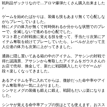
戦利品ザックリなので…アロマ爆弾たくさん購入出来ました
♪
ゲームを始めたばかりは、装備も技もあまり無くて心配しな
がらプレーしていました。
特にメグの体力が無くて何時倒れるか分からな状態でのプレ
ーで、全滅しないで進めるか心配でした。
マコト君との対戦後に覚える技を使って、手当たり次第にア
イテム奪取を続けてプレーしていたら、レベルが上がって主
人公達の体力も次第に上がってきました。
通路に隠し置いてある箱の中のアイテム、アサシンの対戦で
得た認識票、アサシンから奪取したアイテムをガウスさんの
お店で売却、換金して、新たに戦闘購入したりでゲームが
段々楽しくなってきました。
あるアイテムを手に入れてからは、微妙だった命中率やアイ
テム奪取率が一気に上がりました。
シンヤとメグの装備も鍛えに鍛え、戦闘もだいぶ楽になりま
した。
シンヤが覚える命中率アップの技はとても使えます。おスス