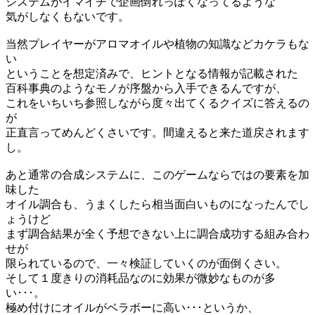
システムがイマイチで企画倒れっぽくなってるような
気がしなくもないです。
当然プレイヤーがアロマオイルや植物の知識などカケラもな
い
ということを想定済みで、ヒントとなる情報が記載された
百科事典のようなモノが序盤から入手できるんですが、
これをいちいち参照しながら度々出てくるクイズに答えるの
が
正直言ってめんどくさいです。間違えると来た道戻されます
し。
あと通常の合成システムに、このゲームならではの要素を加
味した
オイル調合も、うまくしたら相当面白いものになったんでし
ょうけど
まず調合結果が全く予想できない上に調合成功する組み合わ
せが
限られているので、一々検証していくのが面倒くさい。
そして１度きりの消耗品なのに効果が微妙なものが多
い･･･。
極め付けにオイルがベラボーに高い･･･というか、