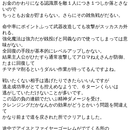
お金のかわりになる認識票を敵１人につき１つしか落とさな
いので
ちっともお金が貯まらない。さらにその雑魚戦がだるい。
命中率にポイントふって武器改造しても攻撃がスッカスカ外
れる。
強化魔法は強力だが銭投げと同義なので使ってしまっては意
味がない。
全回復の手段が基本的にレベルアップしかない。
結果主人公がひたすら通常攻撃してアロマねえさんが防御、
たまに回復して
チマチマ削るというダルい作業が待ってるんですよね。
戦いたくない相手は逃げたりできたらいいんですが
逃走成功率がとても控えめなようで、６ターンくらいは
逃がしていただけないことが多いです。
この辺の負の連鎖でだいぶ精神ダメージを受け、
クレンジングだかなんかの効果がどうとかいう問題を間違え
て
かなり前まで道を戻された所でクリアしました。
途中でアイスとファイヤーゴーレムがでてくる所の