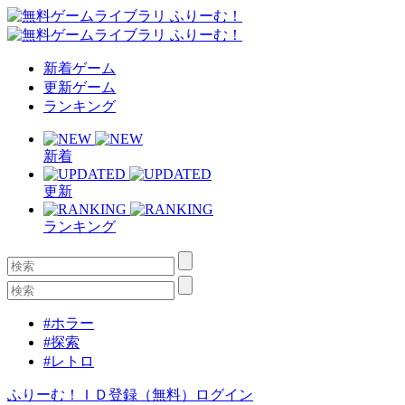
新着ゲーム
更新ゲーム
ランキング
新着
更新
ランキング
#ホラー
#探索
#レトロ
ふりーむ！ＩＤ登録（無料）
ログイン