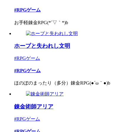
#RPGゲーム
お手軽錬金RPG(*´▽｀*)b
ホープと失われし文明
#RPGゲーム
#RPGゲーム
ほのぼのまったり（多分）錬金RPG(●´ω｀●)b
錬金術師アリア
#RPGゲーム
#RPGゲーム