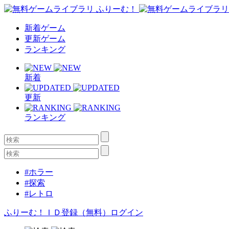
新着ゲーム
更新ゲーム
ランキング
新着
更新
ランキング
#ホラー
#探索
#レトロ
ふりーむ！ＩＤ登録（無料）
ログイン