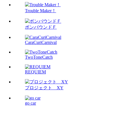
Trouble Maker！
ボンバウンドＦ
CaraCuriCarnival
TwoToneCatch
REQUIEM
プロジェクト XY
go car