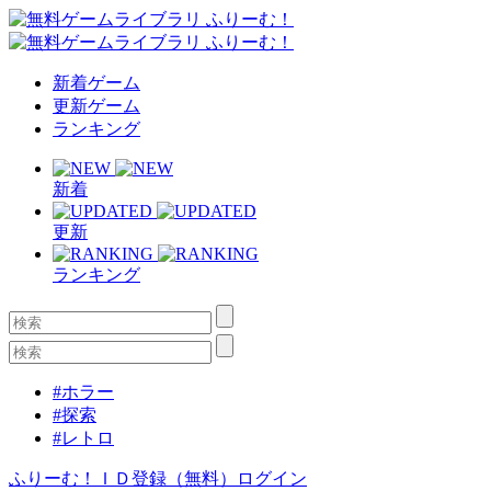
新着ゲーム
更新ゲーム
ランキング
新着
更新
ランキング
#ホラー
#探索
#レトロ
ふりーむ！ＩＤ登録（無料）
ログイン