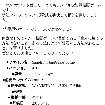
4つのボタンを使った、とてもシンプルな対戦格闘ゲーム
です。
移動, パンチ, キック, 必殺技を駆使して相手を倒しましょ
う。
2人専用のゲームです。1人では遊べません。
簡素なものですが、格闘ゲームの基盤である「絶対に勝てる
方法はないこと、ある方法には必ず対応する方法があるこ
と」を守りました。
ぜひともお友達とプレイしてみてください。
■ファイル名
SimpleFightingGame400.zip
■バージョン
4.00
■容量
17,973 KByte
■必要ランタイム
DirectX
■動作環境
Win VISTA 32bit/7 32bit/7 64bit
■特徴
■推奨年齢
全年齢
■登録日
2013-04-18