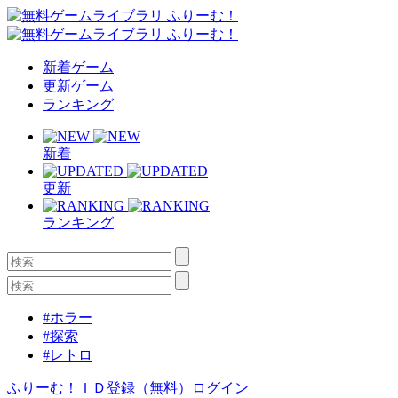
新着ゲーム
更新ゲーム
ランキング
新着
更新
ランキング
#ホラー
#探索
#レトロ
ふりーむ！ＩＤ登録（無料）
ログイン