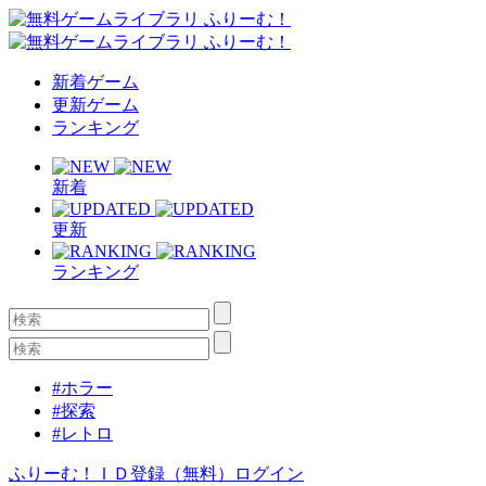
新着ゲーム
更新ゲーム
ランキング
新着
更新
ランキング
#ホラー
#探索
#レトロ
ふりーむ！ＩＤ登録（無料）
ログイン