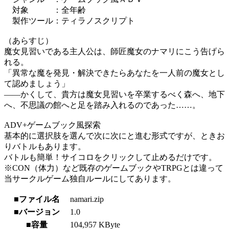
対象 ：全年齢
製作ツール：ティラノスクリプト
（あらすじ）
魔女見習いである主人公は、師匠魔女のナマリにこう告げら
れる。
「異常な魔を発見・解決できたらあなたを一人前の魔女とし
て認めましょう」
――かくして、貴方は魔女見習いを卒業するべく森へ、地下
へ、不思議の館へと足を踏み入れるのであった……。
ADV+ゲームブック風探索
基本的に選択肢を選んで次に次にと進む形式ですが、ときお
りバトルもあります。
バトルも簡単！サイコロをクリックして止めるだけです。
※CON（体力）など既存のゲームブックやTRPGとは違って
当サークルゲーム独自ルールにしてあります。
■ファイル名
namari.zip
■バージョン
1.0
■容量
104,957 KByte