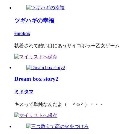
ツギハギの幸福
emobox
執着されて酷い目にあうサイコホラー乙女ゲーム
Dream box story2
ミドタマ
キスって単純なんだよ（ ＾ω＾）・・・