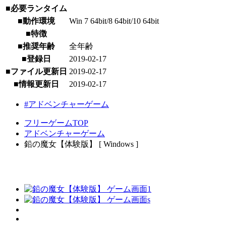
■必要ランタイム
■動作環境
Win 7 64bit/8 64bit/10 64bit
■特徴
■推奨年齢
全年齢
■登録日
2019-02-17
■ファイル更新日
2019-02-17
■情報更新日
2019-02-17
#アドベンチャーゲーム
フリーゲームTOP
アドベンチャーゲーム
鉛の魔女【体験版】 [ Windows ]