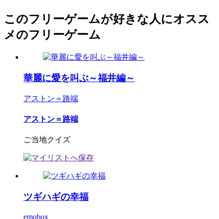
このフリーゲームが好きな人にオスス
メのフリーゲーム
華麗に愛を叫ぶ～福井編～
アストン＝路端
アストン＝路端
ご当地クイズ
ツギハギの幸福
emobox