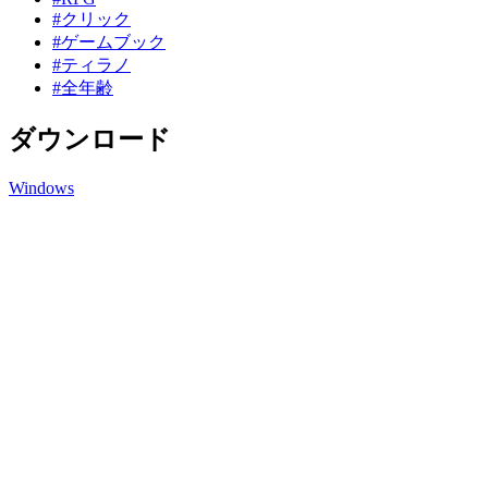
#クリック
#ゲームブック
#ティラノ
#全年齢
ダウンロード
Windows