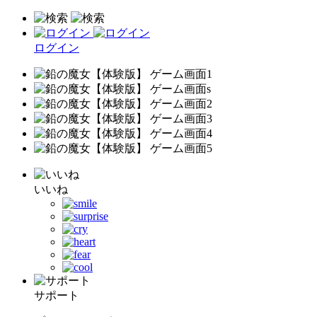
ログイン
いいね
サポート