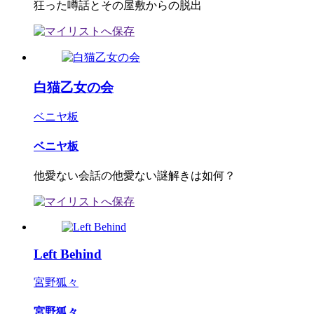
狂った噂話とその屋敷からの脱出
白猫乙女の会
ベニヤ板
ベニヤ板
他愛ない会話の他愛ない謎解きは如何？
Left Behind
宮野狐々
宮野狐々