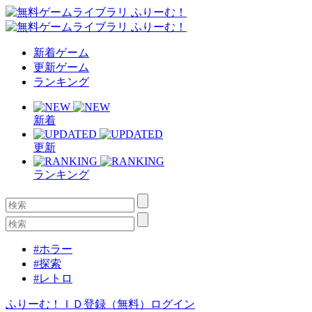
新着ゲーム
更新ゲーム
ランキング
新着
更新
ランキング
#ホラー
#探索
#レトロ
ふりーむ！ＩＤ登録（無料）
ログイン