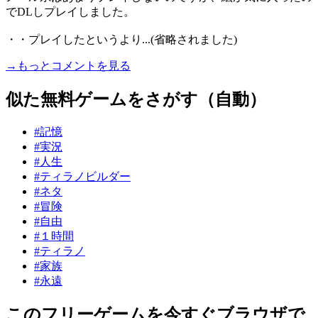
でDLしプレイしました。
・・プレイしたというより...(省略されました)
→もっとコメントを見る
似た無料ゲームをさがす（自動）
#記憶
#実況
#人生
#ティラノビルダー
#ネタ
#冒険
#自由
#１時間
#ティラノ
#家族
#永遠
このフリーゲームを今すぐブラウザで