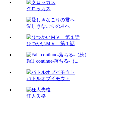
クロッカス
愛しきなごりの君へ
ひつかいＭＶ 第１話
Fall_continue-落ちる-（...
バトルオブイモウト
狂人失格