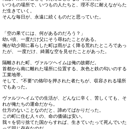
いつもの場所で、いつもの人たちと、理不尽に耐えながらた
だ生きていく。
そんな毎日が、永遠に続くものだと思っていた。
「空の果てには、何があるのだろう？」
幼い頃、一度だけ父にそう尋ねたことがある。
俺が幼少期に暮らした町は雨がよく降る荒れたところであっ
たが、 一度だけ、綺麗な空を見せたことがあった。
隔離された町、ヴァルツヘイムは俺の故郷だ。
首都から南に離れた場所に位置する、灰色と鉄の匂いのする
工業地帯。
そして、”不要”の烙印を押された者たちが、収容される場所
でもあった。
ヴァルツヘイムでの生活が、どんなに辛く、苦しくても、そ
れが俺たちの運命だから。
仕方のないことなのだと、諦めてばかりだった。
この町に住む人々の、命の価値は安い。
我々を切り捨てた国からすれば、生きていたって死んでいた
って同じ存在なのだ。