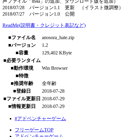
声ファイル「m4a」の追加、ダウンロード版を追加）
2018/07/28 バージョン1.1 更新 （イラスト微調整）
2018/07/27 バージョン1.0 公開
ReadMe(説明書・クレジット表記など)
■ファイル名
anosora_hate.zip
■バージョン
1.2
■容量
129,402 KByte
■必要ランタイム
■動作環境
Win Browser
■特徴
■推奨年齢
全年齢
■登録日
2018-07-28
■ファイル更新日
2018-07-29
■情報更新日
2018-07-29
#アドベンチャーゲーム
フリーゲームTOP
アドベンチャーゲーム