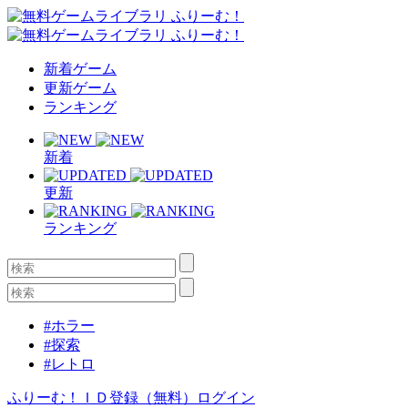
新着ゲーム
更新ゲーム
ランキング
新着
更新
ランキング
#ホラー
#探索
#レトロ
ふりーむ！ＩＤ登録（無料）
ログイン