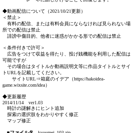
◆動画配信について（2021/10/21更新）
＜禁止＞
有料の配信、または有料会員にならなければ見られない場
所での配信は禁止
誹謗中傷目的、他者に迷惑がかかる形での配信は禁止
＜条件付きで許可＞
広告をつけて収益を得たり、投げ銭機能を利用した配信は
可能ですが
その場合はタイトルか動画説明文等に作品タイトルとサイ
トURLを記載してください。
サイトURL⇒箱庭のイデア（https://hakoidea-
game.wixsite.com/idea）​
◆更新履歴
2014/11/14 ver1.03
時計の謎解きにヒント追加
探索の選択肢をわかりやすく修正
マップ修正
■ファイル名
kyoumei_103.zip