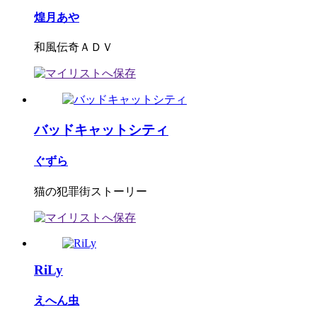
煌月あや
和風伝奇ＡＤＶ
バッドキャットシティ
ぐずら
猫の犯罪街ストーリー
RiLy
えへん虫