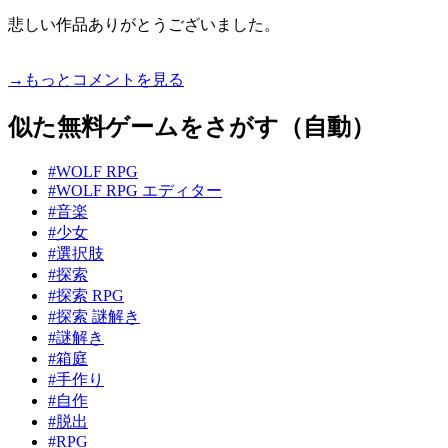
悲しい作品ありがとうございました。
→もっとコメントを見る
似た無料ゲームをさがす（自動）
#WOLF RPG
#WOLF RPG エディター
#音楽
#少女
#選択肢
#探索
#探索 RPG
#探索 謎解き
#謎解き
#箱庭
#手作り
#自作
#脱出
#RPG