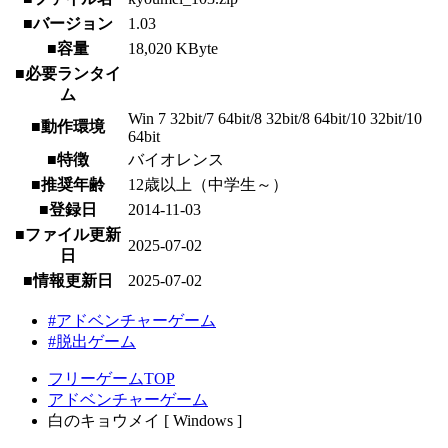
■バージョン
1.03
■容量
18,020 KByte
■必要ランタイ
ム
Win 7 32bit/7 64bit/8 32bit/8 64bit/10 32bit/10
■動作環境
64bit
■特徴
バイオレンス
■推奨年齢
12歳以上（中学生～）
■登録日
2014-11-03
■ファイル更新
2025-07-02
日
■情報更新日
2025-07-02
#アドベンチャーゲーム
#脱出ゲーム
フリーゲームTOP
アドベンチャーゲーム
白のキョウメイ [ Windows ]