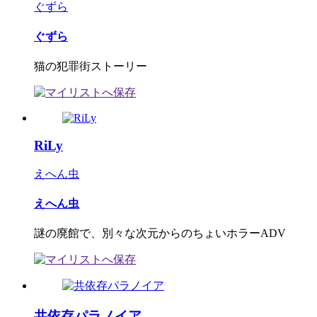
ぐずら
ぐずら
猫の犯罪街ストーリー
RiLy
えへん虫
えへん虫
謎の廃館で、別々な次元からのちょいホラーADV
共依存パラノイア