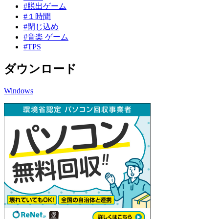
#脱出ゲーム
#１時間
#閉じ込め
#音楽 ゲーム
#TPS
ダウンロード
Windows