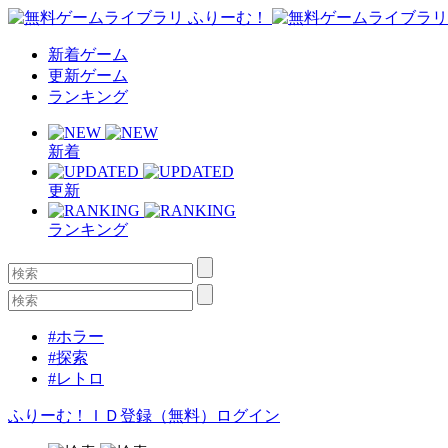
新着ゲーム
更新ゲーム
ランキング
新着
更新
ランキング
#ホラー
#探索
#レトロ
ふりーむ！ＩＤ登録（無料）
ログイン