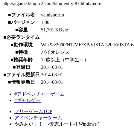
http://aigame.blog.fc2.com/blog-entry-87.html#more
■ファイル名
yamiyue.zip
■バージョン
1.00
■容量
51,701 KByte
■必要ランタイム
■動作環境
Win 98/2000/NT/ME/XP/VISTA 32bit/VISTA 64bi
■特徴
バイオレンス
■推奨年齢
12歳以上（中学生～）
■登録日
2014-08-01
■ファイル更新日
2014-08-01
■情報更新日
2014-08-01
#アドベンチャーゲーム
#ギャルゲー
フリーゲームTOP
アドベンチャーゲーム
やみあい！！ -優恵ルート- [ Windows ]