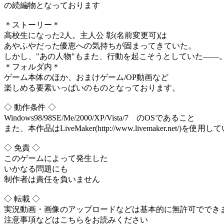
の続編物となっております
＊ストーリー＊
高校生になった2人。主人公 彰(名前変更可)は
あやふやだった優恵への気持ちが固まってきていた。
しかし、"あの人物"もまた、行動を起こそうとしていた――
＊フォルダ内＊
ゲーム本体のほか、おまけゲーム/OP動画など
楽しめる要素いっぱいのものとなっております。
◇ 動作条件 ◇
Windows98/98SE/Me/2000/XP/Vista/7 のOSであること
また、本作品はLiveMaker(http://www.livemaker.net/)を使用
◇ 免責 ◇
このゲームによって発生した
いかなる問題にも
制作者は責任を負いません
◇ 転載 ◇
実況動画・画像のアップロードなどは基本的に無許可ででき
注意事項などはこちらをお読みください