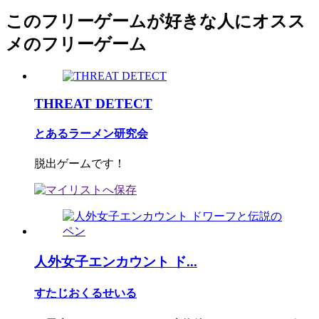
このフリーゲームが好きな人にオスス
メのフリーゲーム
THREAT DETECT
とあるラーメン研究会
脱出ゲームです！
人外女子エンカウント ド...
すたじおくるせいる