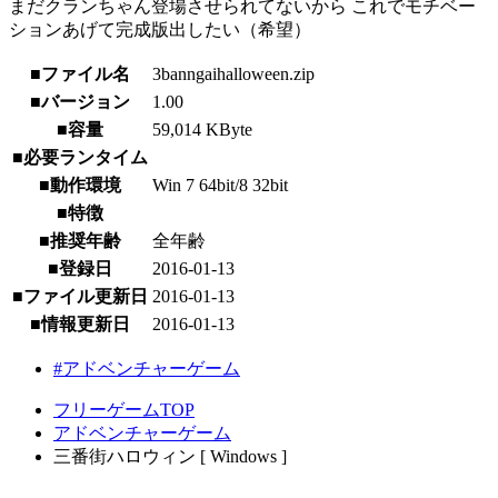
まだクランちゃん登場させられてないから これでモチベー
ションあげて完成版出したい（希望）
■ファイル名
3banngaihalloween.zip
■バージョン
1.00
■容量
59,014 KByte
■必要ランタイム
■動作環境
Win 7 64bit/8 32bit
■特徴
■推奨年齢
全年齢
■登録日
2016-01-13
■ファイル更新日
2016-01-13
■情報更新日
2016-01-13
#アドベンチャーゲーム
フリーゲームTOP
アドベンチャーゲーム
三番街ハロウィン [ Windows ]