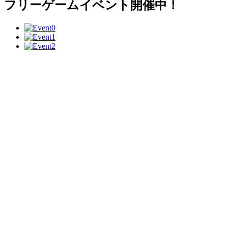
フリーゲームイベント開催中！