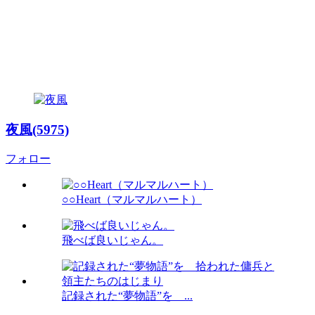
夜風(5975)
フォロー
○○Heart（マルマルハート）
飛べば良いじゃん。
記録された“夢物語”を ...