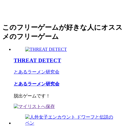
このフリーゲームが好きな人にオスス
メのフリーゲーム
THREAT DETECT
とあるラーメン研究会
とあるラーメン研究会
脱出ゲームです！