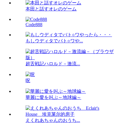
本田と話すオレのゲーム
Code888
もしウディタでバト○ワや...
超舌戦記ハロルド－激流...
呪
華麗に愛を叫ぶ～地球編～
えくれあちゃんのおうち...