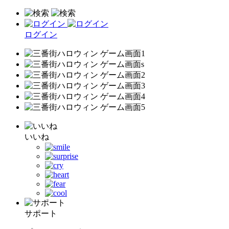
ログイン
いいね
サポート