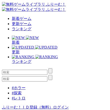
新着ゲーム
更新ゲーム
ランキング
新着
更新
ランキング
#ホラー
#探索
#レトロ
ふりーむ！ＩＤ登録（無料）
ログイン