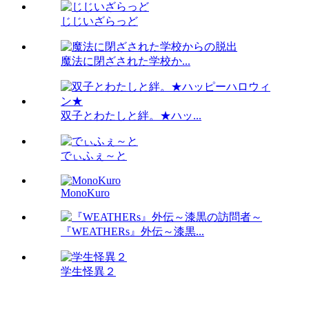
じじいざらっど
魔法に閉ざされた学校か...
双子とわたしと絆。★ハッ...
でぃふぇ～と
MonoKuro
『WEATHERs』外伝～漆黒...
学生怪異２