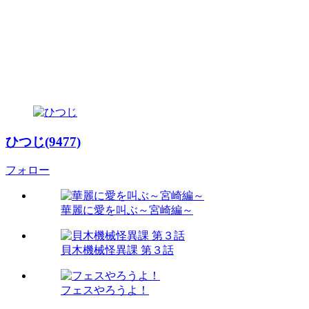
ひつじ(9477)
フォロー
華麗に愛を叫ぶ～宮崎編～
貝木機械怪異課 第３話
フェスやろうよ！