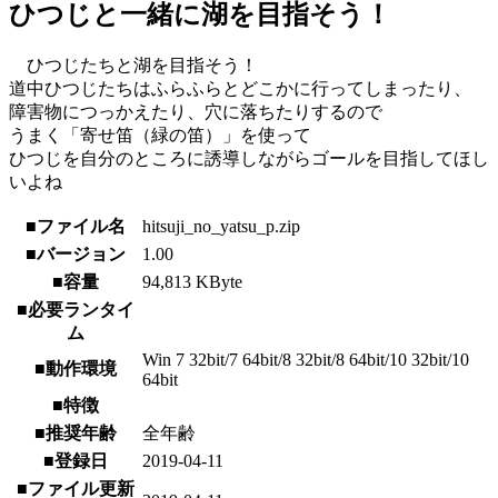
ひつじと一緒に湖を目指そう！
ひつじたちと湖を目指そう！
道中ひつじたちはふらふらとどこかに行ってしまったり、
障害物につっかえたり、穴に落ちたりするので
うまく「寄せ笛（緑の笛）」を使って
ひつじを自分のところに誘導しながらゴールを目指してほし
いよね
■ファイル名
hitsuji_no_yatsu_p.zip
■バージョン
1.00
■容量
94,813 KByte
■必要ランタイ
ム
Win 7 32bit/7 64bit/8 32bit/8 64bit/10 32bit/10
■動作環境
64bit
■特徴
■推奨年齢
全年齢
■登録日
2019-04-11
■ファイル更新