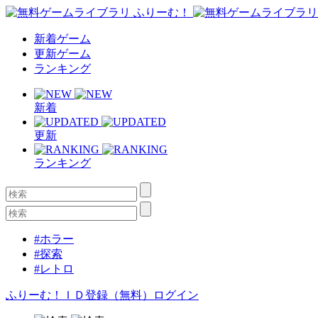
新着ゲーム
更新ゲーム
ランキング
新着
更新
ランキング
#ホラー
#探索
#レトロ
ふりーむ！ＩＤ登録（無料）
ログイン