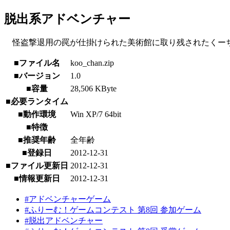
脱出系アドベンチャー
怪盗撃退用の罠が仕掛けられた美術館に取り残されたくー
■ファイル名
koo_chan.zip
■バージョン
1.0
■容量
28,506 KByte
■必要ランタイム
■動作環境
Win XP/7 64bit
■特徴
■推奨年齢
全年齢
■登録日
2012-12-31
■ファイル更新日
2012-12-31
■情報更新日
2012-12-31
#アドベンチャーゲーム
#ふりーむ！ゲームコンテスト 第8回 参加ゲーム
#脱出アドベンチャー