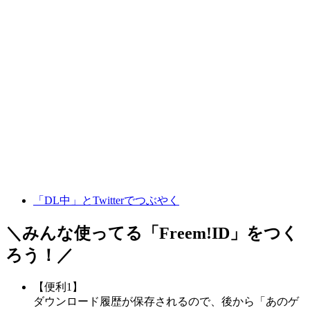
「DL中」とTwitterでつぶやく
＼みんな使ってる「
Freem!ID
」をつく
ろう！／
【便利1】
ダウンロード履歴が保存されるので、後から「あのゲ