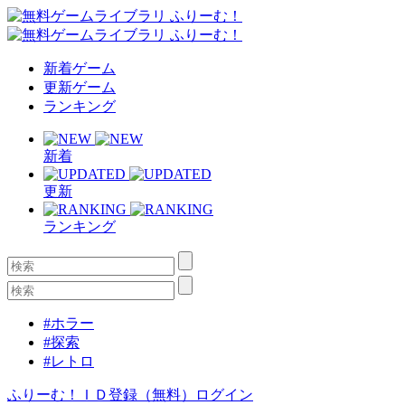
新着ゲーム
更新ゲーム
ランキング
新着
更新
ランキング
#ホラー
#探索
#レトロ
ふりーむ！ＩＤ登録（無料）
ログイン