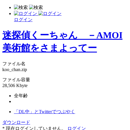
ログイン
迷探偵くーちゃん －AMOI
美術館をさまよってー
ファイル名
koo_chan.zip
ファイル容量
28,506 Kbyte
全年齢
「DL中」とTwitterでつぶやく
ダウンロード
* 現在ログインしていません。
ログイン