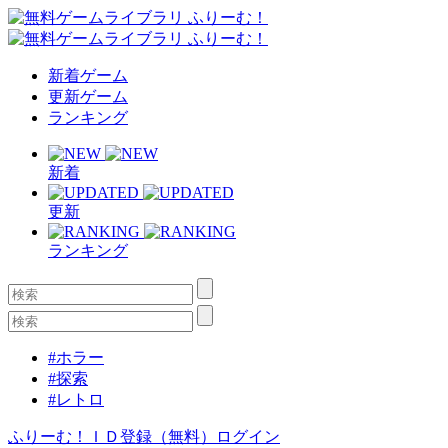
新着ゲーム
更新ゲーム
ランキング
新着
更新
ランキング
#ホラー
#探索
#レトロ
ふりーむ！ＩＤ登録（無料）
ログイン