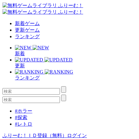
新着ゲーム
更新ゲーム
ランキング
新着
更新
ランキング
#ホラー
#探索
#レトロ
ふりーむ！ＩＤ登録（無料）
ログイン