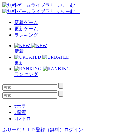
新着ゲーム
更新ゲーム
ランキング
新着
更新
ランキング
#ホラー
#探索
#レトロ
ふりーむ！ＩＤ登録（無料）
ログイン