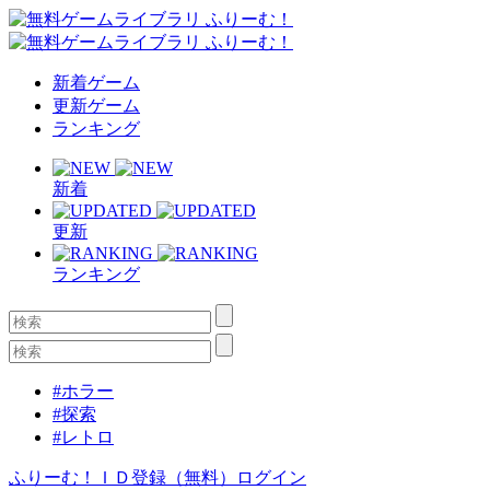
新着ゲーム
更新ゲーム
ランキング
新着
更新
ランキング
#ホラー
#探索
#レトロ
ふりーむ！ＩＤ登録（無料）
ログイン