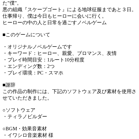
た”僕”。
悪の組織『スケープゴート』による地球征服まであと３日。
仕事帰り、僕は今日もヒーローに会いに行く。
ヒーローの中の人と日常を過ごすノベルゲーム
■このゲームについて
・オリジナルノベルゲームです
・キーワード：ヒーロー、親愛、ブロマンス、友情
・プレイ時間目安：1ルート10分程度
・エンディング数：2つ
・プレイ環境：PC・スマホ
■謝辞
この作品の制作には、下記のソフトウェア及び素材を使用さ
せていただきました。
○ソフトウェア
・ティラノビルダー
○BGM・効果音素材
・イワシロ音楽素材 様