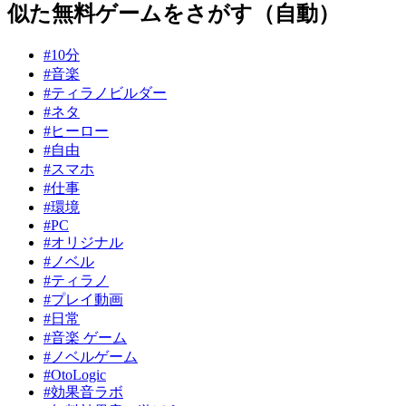
似た無料ゲームをさがす（自動）
#10分
#音楽
#ティラノビルダー
#ネタ
#ヒーロー
#自由
#スマホ
#仕事
#環境
#PC
#オリジナル
#ノベル
#ティラノ
#プレイ動画
#日常
#音楽 ゲーム
#ノベルゲーム
#OtoLogic
#効果音ラボ