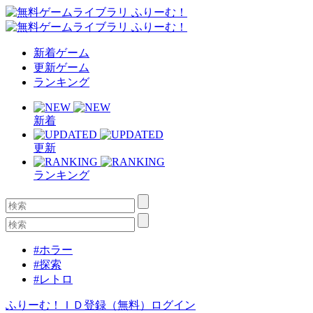
新着ゲーム
更新ゲーム
ランキング
新着
更新
ランキング
#ホラー
#探索
#レトロ
ふりーむ！ＩＤ登録（無料）
ログイン