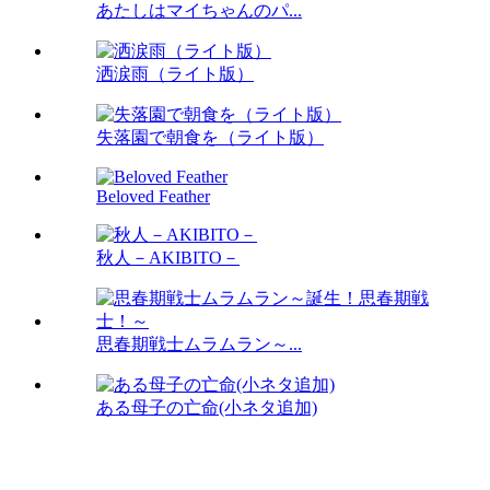
あたしはマイちゃんのパ...
洒涙雨（ライト版）
失落園で朝食を（ライト版）
Beloved Feather
秋人－AKIBITO－
思春期戦士ムラムラン～...
ある母子の亡命(小ネタ追加)