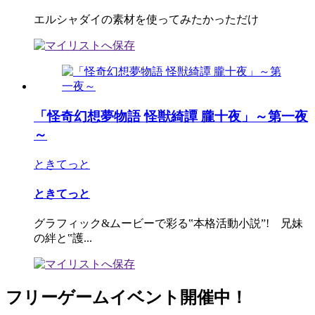
エルシャダイの素材を使ってみたかっただけ
「怪奇幻想夢物語 怪獣綺譚 朧十夜」～第一夜
～
ときてっと
ときてっと
グラフィック&ムービーで彩る‟本格活動小説”! 兄妹
の絆と‟護...
フリーゲームイベント開催中！