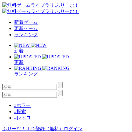
新着ゲーム
更新ゲーム
ランキング
新着
更新
ランキング
#ホラー
#探索
#レトロ
ふりーむ！ＩＤ登録（無料）
ログイン