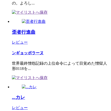
の。よろし...
歪者行進曲
レビュー
ンギョッポラーヌ
世界最終憎怨記録の上位命令によって目覚めた憎獄人
形0118を...
...カレ
レビュー