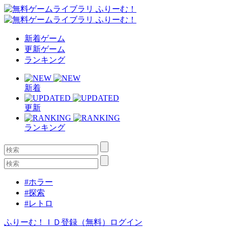
新着ゲーム
更新ゲーム
ランキング
新着
更新
ランキング
#ホラー
#探索
#レトロ
ふりーむ！ＩＤ登録（無料）
ログイン