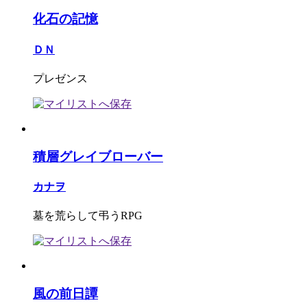
化石の記憶
ＤＮ
プレゼンス
積層グレイブローバー
カナヲ
墓を荒らして弔うRPG
風の前日譚