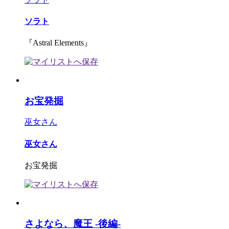
ソラト
『Astral Elements』
お宝発掘
巫女さん
巫女さん
お宝発掘
さよなら、魔王 -後編-