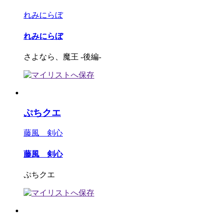
れみにらぼ
れみにらぼ
さよなら、魔王 -後編-
ぷちクエ
藤風 剣心
藤風 剣心
ぷちクエ