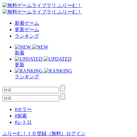
新着ゲーム
更新ゲーム
ランキング
新着
更新
ランキング
#ホラー
#探索
#レトロ
ふりーむ！ＩＤ登録（無料）
ログイン