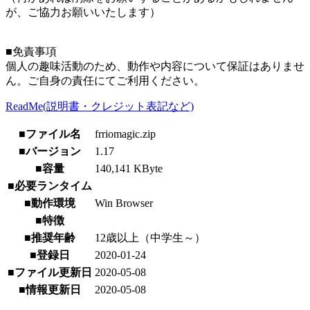
が、ご協力お願いいたします）
■免責事項
個人の趣味活動のため、動作や内容について保証はありませ
ん。ご自身の責任にてご利用ください。
ReadMe(説明書・クレジット表記など)
■ファイル名
frriomagic.zip
■バージョン
1.17
■容量
140,141 KByte
■必要ランタイム
■動作環境
Win Browser
■特徴
■推奨年齢
12歳以上（中学生～）
■登録日
2020-01-24
■ファイル更新日
2020-05-08
■情報更新日
2020-05-08