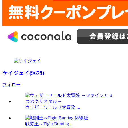
ケイジェイ(9679)
フォロー
ウェザーワールド大冒険 ...
戦闘王～Fight Burning ...