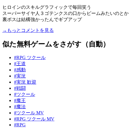
ヒロインのスキルグラフィックで毎回笑う
スーパーサイヤ人３ゴテンクスの口からビームみたいのとか
裏ボスは結構強かったんでギブアップ
→もっとコメントを見る
似た無料ゲームをさがす（自動）
#RPG ツクール
#王道
#感動
#実況
#実況 歓迎
#戦闘
#ツクール
#魔王
#魔法
#ツクール MV
#RPG ツクール MV
#RPG