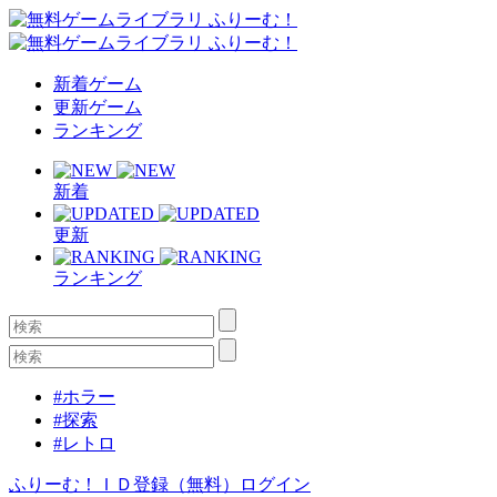
新着ゲーム
更新ゲーム
ランキング
新着
更新
ランキング
#ホラー
#探索
#レトロ
ふりーむ！ＩＤ登録（無料）
ログイン