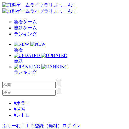
新着ゲーム
更新ゲーム
ランキング
新着
更新
ランキング
#ホラー
#探索
#レトロ
ふりーむ！ＩＤ登録（無料）
ログイン