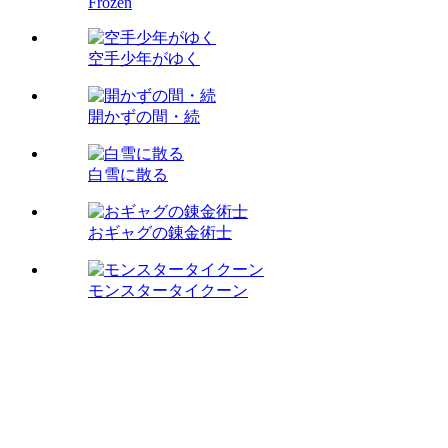
Frozen
空手少年がゆく
開かずの間・続
白雪に散る
おギャグの錬金術士
モンスタータイクーン