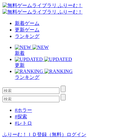
新着ゲーム
更新ゲーム
ランキング
新着
更新
ランキング
#ホラー
#探索
#レトロ
ふりーむ！ＩＤ登録（無料）
ログイン