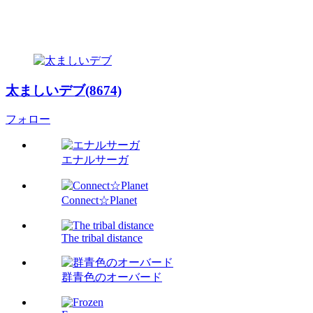
太ましいデブ(8674)
フォロー
エナルサーガ
Connect☆Planet
The tribal distance
群青色のオーバード