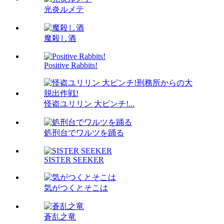
光炎ルメテ
魔殺し酒
Positive Rabbits!
怪盗ユリリン 大ピンチ!...
処刑台でワルツを踊る
SISTER SEEKER
気がつくとそこは
蒼乱之竜