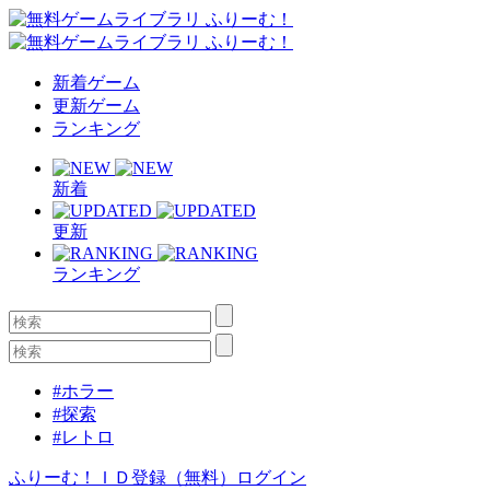
新着ゲーム
更新ゲーム
ランキング
新着
更新
ランキング
#ホラー
#探索
#レトロ
ふりーむ！ＩＤ登録（無料）
ログイン