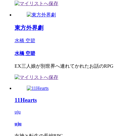
東方外界劇
水橋 空碧
水橋 空碧
EX三人娘が別世界へ連れてかれたお話のRPG
11Hearts
uju
uju
女神と転生の長編RPG