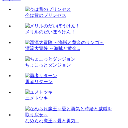
今は昔のプリンセス
メリルのだいぼうけん！
漂流大冒険 ～海賊と黄金...
ちょこっとダンジョン
勇者リターン
ユメトツキ
なめられ魔王～愛と勇気...