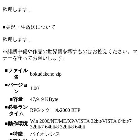
歓迎します！
■実況・生放送について
歓迎します！
※誹謗中傷や作品の世界観を壊すものはお控えください。マ
ナーを守ってお願いします。
■ファイル
bokudakeno.zip
名
■バージョ
1.00
ン
■容量
47,919 KByte
■必要ラン
RPGツクール2000 RTP
タイム
Win 2000/NT/ME/XP/VISTA 32bit/VISTA 64bit/7
■動作環境
32bit/7 64bit/8 32bit/8 64bit
■特徴
バイオレンス