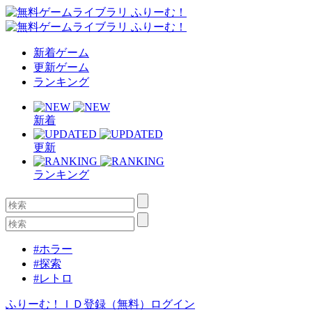
新着ゲーム
更新ゲーム
ランキング
新着
更新
ランキング
#ホラー
#探索
#レトロ
ふりーむ！ＩＤ登録（無料）
ログイン