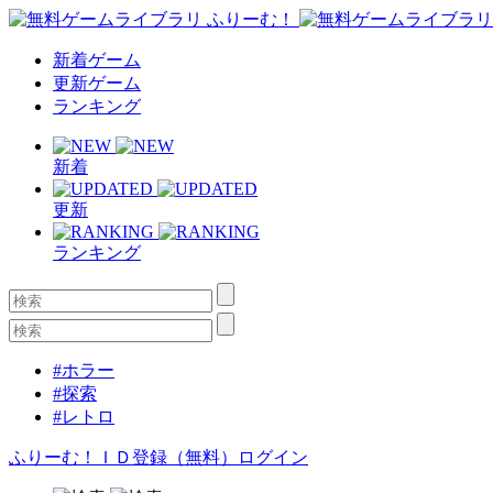
新着ゲーム
更新ゲーム
ランキング
新着
更新
ランキング
#ホラー
#探索
#レトロ
ふりーむ！ＩＤ登録（無料）
ログイン