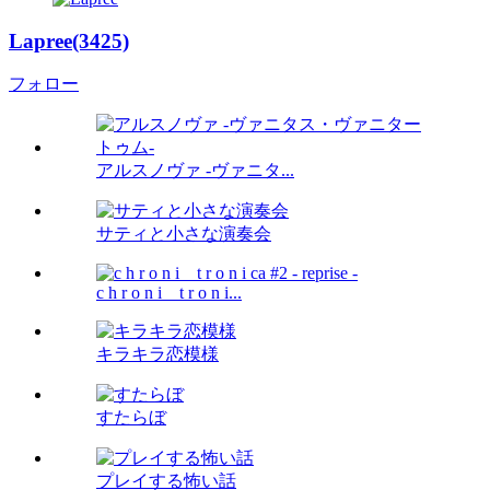
Lapree(3425)
フォロー
アルスノヴァ -ヴァニタ...
サティと小さな演奏会
c h r o n i _ t r o n i...
キラキラ恋模様
すたらぼ
プレイする怖い話