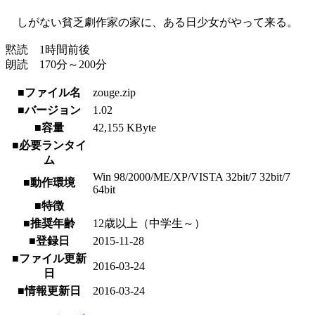
しがない貧乏劇作家の家に、ある日少女がやって来る。
黙読 1時間前後
朗読 170分～200分
■ファイル名
zouge.zip
■バージョン
1.02
■容量
42,155 KByte
■必要ランタイ
ム
Win 98/2000/ME/XP/VISTA 32bit/7 32bit/7
■動作環境
64bit
■特徴
■推奨年齢
12歳以上（中学生～）
■登録日
2015-11-28
■ファイル更新
2016-03-24
日
■情報更新日
2016-03-24