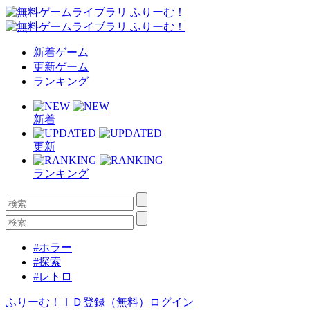
新着ゲーム
更新ゲーム
ランキング
新着
更新
ランキング
#ホラー
#探索
#レトロ
ふりーむ！ＩＤ登録（無料）
ログイン