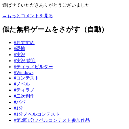
遊ばせていただきありがとうございました
→もっとコメントを見る
似た無料ゲームをさがす（自動）
#おすすめ
#恐怖
#実況
#実況 歓迎
#ティラノビルダー
#Windows
#コンテスト
#ノベル
#ティラノ
#二次創作
#パパ
#1分
#1分ノベルコンテスト
#第2回1分ノベルコンテスト参加作品