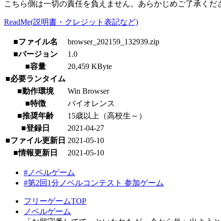
こちら側は一切の責任を負えません。あらかじめご了承くだ
ReadMe(説明書・クレジット表記など)
■ファイル名
browser_202159_132939.zip
■バージョン
1.0
■容量
20,459 KByte
■必要ランタイム
■動作環境
Win Browser
■特徴
バイオレンス
■推奨年齢
15歳以上（高校生～）
■登録日
2021-04-27
■ファイル更新日
2021-05-10
■情報更新日
2021-05-10
#ノベルゲーム
#第2回1分ノベルコンテスト 参加ゲーム
フリーゲームTOP
ノベルゲーム