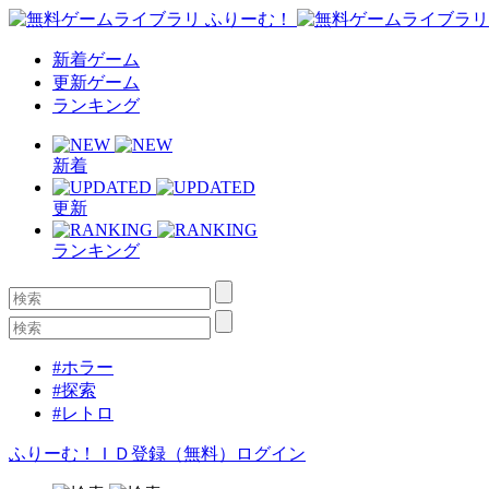
新着ゲーム
更新ゲーム
ランキング
新着
更新
ランキング
#ホラー
#探索
#レトロ
ふりーむ！ＩＤ登録（無料）
ログイン