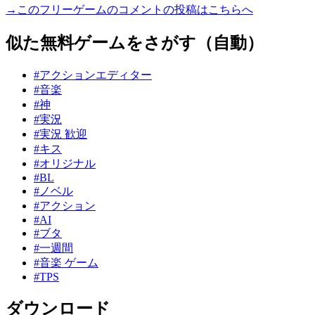
→このフリーゲームのコメントの投稿はこちらへ
似た無料ゲームをさがす（自動）
#アクションエディター
#音楽
#神
#実況
#実況 歓迎
#キス
#オリジナル
#BL
#ノベル
#アクション
#AI
#ブタ
#一週間
#音楽 ゲーム
#TPS
ダウンロード