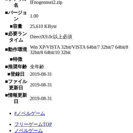
IFnogennsei2.zip
名
■バージョ
1.00
ン
■容量
25,610 KByte
■必要ラン
DirectX9.0c以上必須
タイム
Win XP/VISTA 32bit/VISTA 64bit/7 32bit/7 64bit/8
■動作環境
32bit/8 64bit/10 32bit
■特徴
■推奨年齢
全年齢
■登録日
2019-08-31
■ファイル
2019-08-31
更新日
■情報更新
2019-08-31
日
#ノベルゲーム
フリーゲームTOP
ノベルゲーム