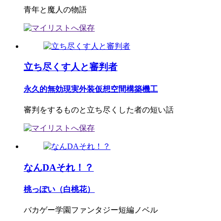
青年と魔人の物語
立ち尽くす人と審判者
永久的無効現実外装仮想空間構築機工
審判をするものと立ち尽くした者の短い話
なんDAそれ！？
桃っぽい（白桃花）
バカゲー学園ファンタジー短編ノベル