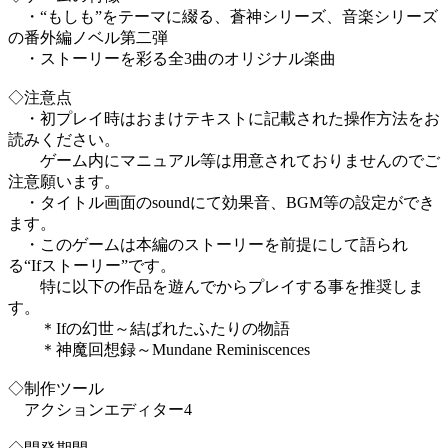
・“もしも”をテーマに綴る、蒼神シリーズ、音楽シリーズ
の番外編ノベル第二弾
・ストーリーを彩る全3曲のオリジナル楽曲
◇注意点
・初プレイ時はおまけテキストに記載された操作方法をお
読みください。
ゲーム内にマニュアル等は用意されておりませんのでご
注意願います。
・タイトル画面のsoundにて効果音、BGM等の設定ができ
ます。
・このゲームは本編のストーリーを前提にして語られ
る“Ifストーリー”です。
特に以下の作品を遊んでからプレイする事を推奨しま
す。
＊Ifの幻世～結ばれたふたりの物語
＊神魔回想録～Mundane Reminiscences
◇制作ツール
アクションエディター4