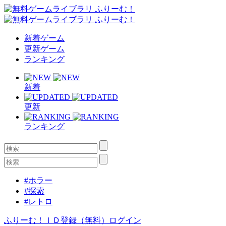
新着ゲーム
更新ゲーム
ランキング
新着
更新
ランキング
#ホラー
#探索
#レトロ
ふりーむ！ＩＤ登録（無料）
ログイン