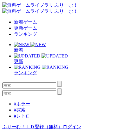
新着ゲーム
更新ゲーム
ランキング
新着
更新
ランキング
#ホラー
#探索
#レトロ
ふりーむ！ＩＤ登録（無料）
ログイン