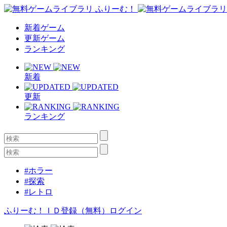
新着ゲーム
更新ゲーム
ランキング
新着
更新
ランキング
#ホラー
#探索
#レトロ
ふりーむ！ＩＤ登録（無料）
ログイン