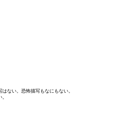
写はない。恐怖描写もなにもない。
い。