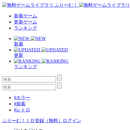
新着ゲーム
更新ゲーム
ランキング
新着
更新
ランキング
#ホラー
#探索
#レトロ
ふりーむ！ＩＤ登録（無料）
ログイン