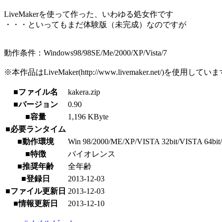
LiveMakerを使って作った、いわゆる処女作です
・・・といってもまだ体験版（未完成）なのですが
動作条件：Windows98/98SE/Me/2000/XP/Vista/7
※本作品はLiveMaker(http://www.livemaker.net/)を使用してい
■ファイル名
kakera.zip
■バージョン
0.90
■容量
1,196 KByte
■必要ランタイム
■動作環境
Win 98/2000/ME/XP/VISTA 32bit/VISTA 64bit/7
■特徴
バイオレンス
■推奨年齢
全年齢
■登録日
2013-12-03
■ファイル更新日
2013-12-03
■情報更新日
2013-12-10