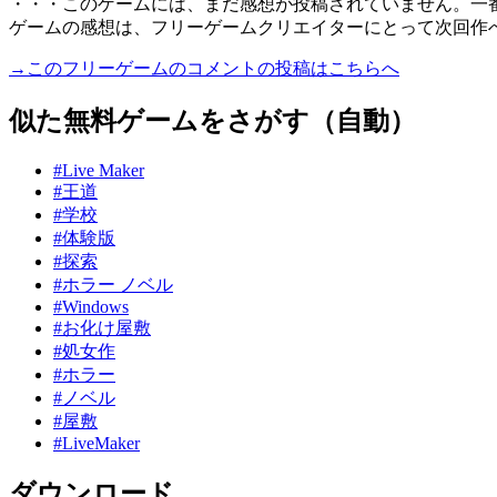
・・・このゲームには、まだ感想が投稿されていません。一
ゲームの感想は、フリーゲームクリエイターにとって次回作
→このフリーゲームのコメントの投稿はこちらへ
似た無料ゲームをさがす（自動）
#Live Maker
#王道
#学校
#体験版
#探索
#ホラー ノベル
#Windows
#お化け屋敷
#処女作
#ホラー
#ノベル
#屋敷
#LiveMaker
ダウンロード