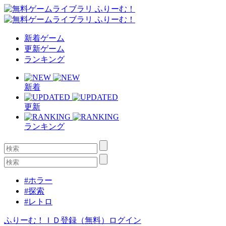
新着ゲーム
更新ゲーム
ランキング
新着
更新
ランキング
#ホラー
#探索
#レトロ
ふりーむ！ＩＤ登録（無料）
ログイン