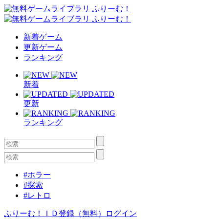
新着ゲーム
更新ゲーム
ランキング
新着
更新
ランキング
#ホラー
#探索
#レトロ
ふりーむ！ＩＤ登録（無料）
ログイン